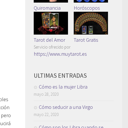
Quiromancia
Horóscopos
Tarot del Amor
Tarot Gratis
Servicio ofrecido por
https://www.muytarot.es
ULTIMAS ENTRADAS
Cómo es la mujer Libra
mayo 28, 2020
bles
Cómo seducir a una Virgo
cción
mayo 22, 2020
 pero
ucirá
Cómo son los Libra cuando se