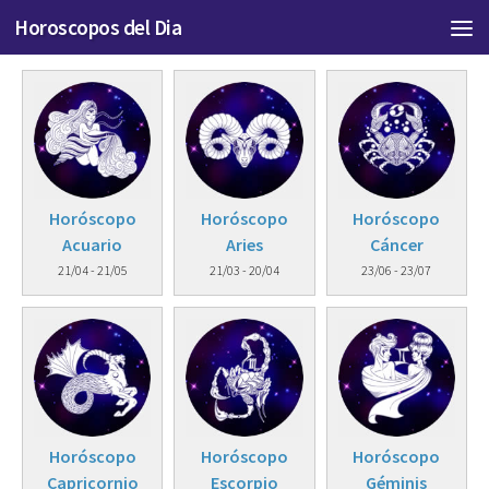
Horoscopos del Dia
HORÓSCOPOS DEL DÍA
Horóscopo
Horóscopo
Horóscopo
Acuario
Aries
Cáncer
21/04 - 21/05
21/03 - 20/04
23/06 - 23/07
Horóscopo
Horóscopo
Horóscopo
Capricornio
Escorpio
Géminis