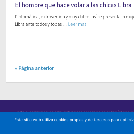
El hombre que hace volar a las chicas Libra
Diplomática, extrovertida y muy dulce, así se presenta la muj
Libra ante todos y todas.…
Leer mas
« Página anterior
Todo el contenido de esta web posee derechos de autor (@copyrig
copia o reproducción del mismo.
Este sitio web utiliza cookies propias y de terceros para optimi
Politicas de Cookies