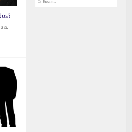
dos?
 a su