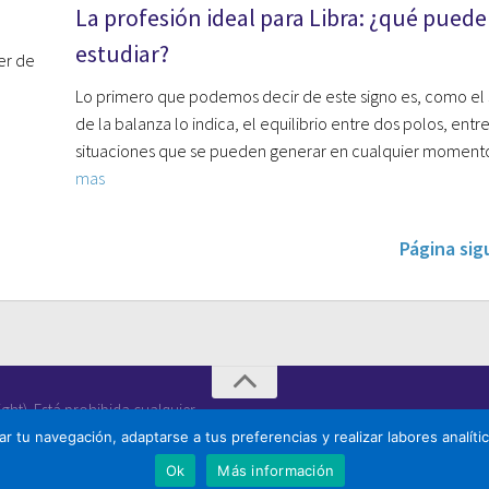
La profesión ideal para Libra: ¿qué pued
estudiar?
er de
Lo primero que podemos decir de este signo es, como el
de la balanza lo indica, el equilibrio entre dos polos, entr
situaciones que se pueden generar en cualquier momen
mas
Página sig
ht). Está prohibida cualquier
zar tu navegación, adaptarse a tus preferencias y realizar labores analít
Ok
Más información