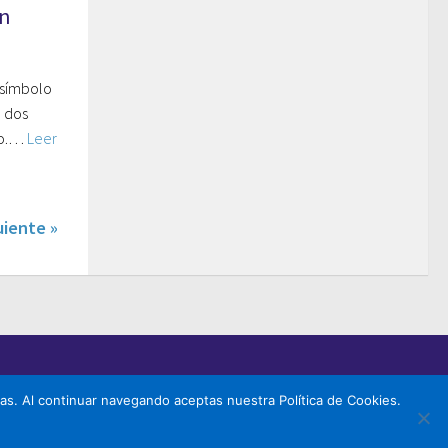
en
 símbolo
e dos
to.…
Leer
uiente »
icas. Al continuar navegando aceptas nuestra Política de Cookies.