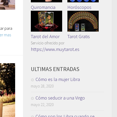
Quiromancia
Horóscopos
tar para
er mas
Tarot del Amor
Tarot Gratis
Servicio ofrecido por
https://www.muytarot.es
ULTIMAS ENTRADAS
Cómo es la mujer Libra
mayo 28, 2020
Cómo seducir a una Virgo
mayo 22, 2020
Cómo son los Libra cuando se